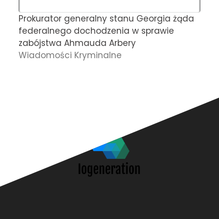
Prokurator generalny stanu Georgia żąda
L
federalnego dochodzenia w sprawie
z
zabójstwa Ahmauda Arbery
z
Wiadomości Kryminalne
c
P