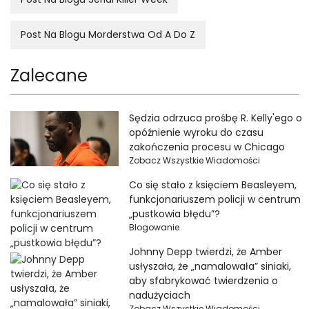
Post Na Blogu Morderstwa Od A Do Z
Zalecane
Sędzia odrzuca prośbę R. Kelly'ego o
opóźnienie wyroku do czasu
zakończenia procesu w Chicago
Zobacz Wszystkie Wiadomości
Co się stało z księciem Beasleyem,
funkcjonariuszem policji w centrum
„pustkowia błędu”?
Blogowanie
Johnny Depp twierdzi, że Amber
usłyszała, że ​​„namalowała” siniaki,
aby sfabrykować twierdzenia o
nadużyciach
Zobacz Wszystkie Wiadomości