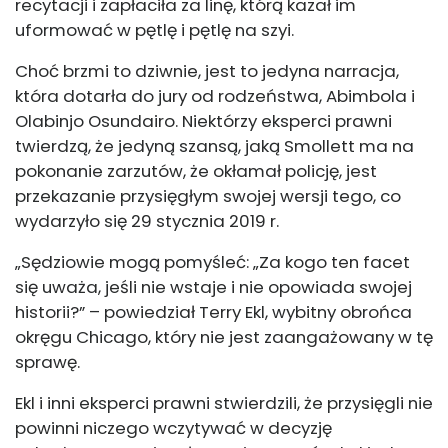
recytacji i zapłaciła za linę, którą kazał im
uformować w pętlę i pętlę na szyi.
Choć brzmi to dziwnie, jest to jedyna narracja,
która dotarła do jury od rodzeństwa, Abimbola i
Olabinjo Osundairo. Niektórzy eksperci prawni
twierdzą, że jedyną szansą, jaką Smollett ma na
pokonanie zarzutów, że okłamał policję, jest
przekazanie przysięgłym swojej wersji tego, co
wydarzyło się 29 stycznia 2019 r.
„Sędziowie mogą pomyśleć: „Za kogo ten facet
się uważa, jeśli nie wstaje i nie opowiada swojej
historii?” – powiedział Terry Ekl, wybitny obrońca
okręgu Chicago, który nie jest zaangażowany w tę
sprawę.
Ekl i inni eksperci prawni stwierdzili, że przysięgli nie
powinni niczego wczytywać w decyzję