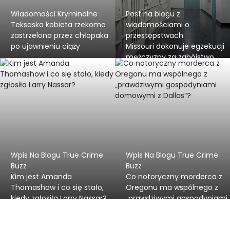
Wiadomości Kryminalne
Post na blogu z
Teksaska kobieta rzekomo
wiadomościami o
zastrzelona przez chłopaka
przestępstwach
po ujawnieniu ciąży
Missouri dokonuje egzekucji
mężczyzny za zabójstwo
funkcjonariusza policji w
2005 roku pomimo
kontrowersji związanych z
wyrokiem
Wpis Na Blogu True Crime
Wpis Na Blogu True Crime
Buzz
Buzz
Kim jest Amanda
Co notoryczny morderca z
Thomashow i co się stało,
Oregonu ma wspólnego z
kiedy zgłosiła Larry Nassar?
„prawdziwymi gospodyniami
domowymi z Dallas”?