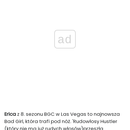
ad
Erica
z 8. sezonu BGC w Las Vegas to najnowsza
Bad Girl, która trafi pod nóż. '
Rudowłosy Hustler
(który nie ma już rudych włosów)
przeszła