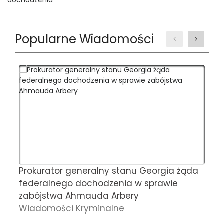
Popularne Wiadomości
Prokurator generalny stanu Georgia żąda
L
federalnego dochodzenia w sprawie
z
zabójstwa Ahmauda Arbery
z
Wiadomości Kryminalne
c
P