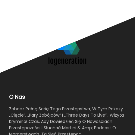
O Nas
Zobacz Pełną Serię Tego Przestępstwa, W Tym Pokazy
„Cięcie”, „Pary Zabójców” I „Three Days To Live”., Wizyta
Kryminał Czas, Aby Dowiedzieć Się O Nowościach
Przestępczości I Słuchać Martini & Amp; Podcast O
Morderstwach. Ta Sieć Przestępcą.