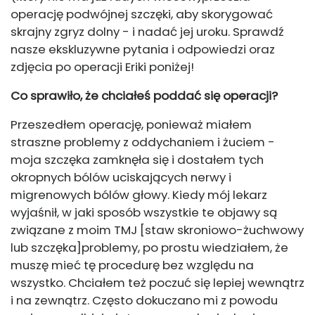
operację podwójnej szczęki, aby skorygować
skrajny zgryz dolny - i nadać jej uroku. Sprawdź
nasze ekskluzywne pytania i odpowiedzi oraz
zdjęcia po operacji Eriki poniżej!
Co sprawiło, że chciałeś poddać się operacji?
Przeszedłem operację, ponieważ miałem
straszne problemy z oddychaniem i żuciem -
moja szczęka zamknęła się i dostałem tych
okropnych bólów uciskających nerwy i
migrenowych bólów głowy. Kiedy mój lekarz
wyjaśnił, w jaki sposób wszystkie te objawy są
związane z moim TMJ [
staw skroniowo-żuchwowy
lub szczęka]
problemy, po prostu wiedziałem, że
muszę mieć tę procedurę bez względu na
wszystko. Chciałem też poczuć się lepiej wewnątrz
i na zewnątrz. Często dokuczano mi z powodu