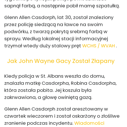
sapnął farbą, a następnie pobił mamę szpatułką.
Glenn Allen Casdorph, lat 30, został znaleziony
przez policję siedzącą na ławce na swoim
podwórku, z twarzą pokrytą srebrną farbą w
sprayu. Według lokalnej stacji informacyjnej
trzymał wtedy duży stalowy pręt
WCHS / WVAH
.
Jak John Wayne Gacy Został Złapany
Kiedy policja w St. Albans weszła do domu,
znalazła matkę Casdorpha, Robina Casdorpha,
która została pobita. Jej koszula była
zakrwawiona, a głowę owiniętą gazą.
Glenn Allen Casdorph został aresztowany w
czwartek wieczorem i został oskarżony o złośliwe
zranienie podczas incydentu.
Wiadomości