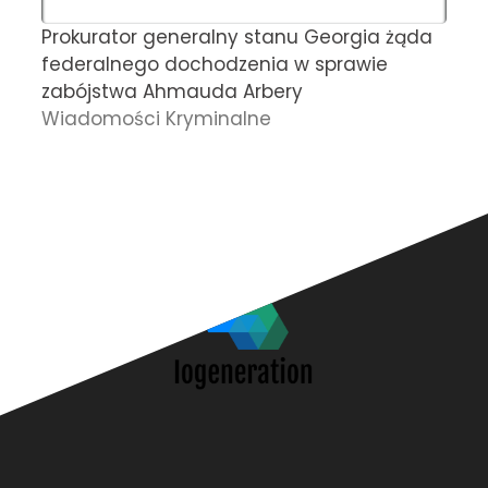
Prokurator generalny stanu Georgia żąda
L
federalnego dochodzenia w sprawie
z
zabójstwa Ahmauda Arbery
z
Wiadomości Kryminalne
c
P