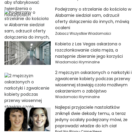
Podejrzany o strzelanie do kościoła w
Alabamie siedział sam, odrzucił
oferty dołączenia do innych, mówią
ocaleni
Zobacz Wszystkie Wiadomości
Kobieta z Las Vegas oskarżona o
rozczłonkowanie ciała męża, a
następnie zbieranie jego korzyści
Wiadomości Kryminalne
2 mężczyzn oskarżonych o narkotyki i
zgwałcenie kobiety podczas przerwy
wiosennej stawiają czoła możliwym
oskarżeniom o zabójstwo
Wiadomości Kryminalne
Najlepsi przyjaciele nastolatków
zniknęli dwie dekady temu, a teraz
jedyny ocalały podejrzany mówi, że
poprowadzi władze do ich ciał
Post Na Blogu Crime News