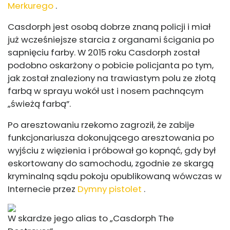
Merkurego
.
Casdorph jest osobą dobrze znaną policji i miał
już wcześniejsze starcia z organami ścigania po
sapnięciu farby. W 2015 roku Casdorph został
podobno oskarżony o pobicie policjanta po tym,
jak został znaleziony na trawiastym polu ze złotą
farbą w sprayu wokół ust i nosem pachnącym
„świeżą farbą”.
Po aresztowaniu rzekomo zagroził, że zabije
funkcjonariusza dokonującego aresztowania po
wyjściu z więzienia i próbował go kopnąć, gdy był
eskortowany do samochodu, zgodnie ze skargą
kryminalną sądu pokoju opublikowaną wówczas w
Internecie przez
Dymny pistolet
.
W skardze jego alias to „Casdorph The