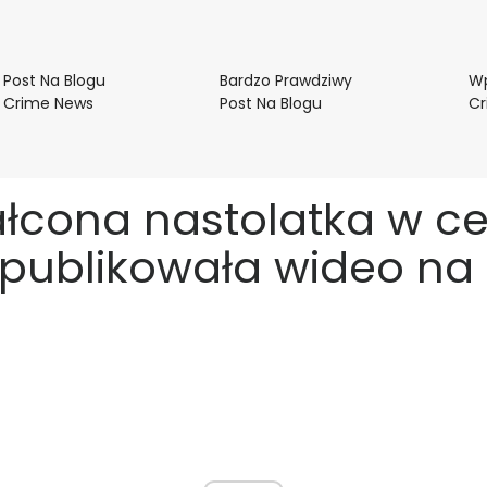
Post Na Blogu
Bardzo Prawdziwy
Wp
Post
Bardzo
Crime News
Post Na Blogu
Cr
Na
Prawdziwy
Blogu
Post
Crime
Na
News
Blogu
łcona nastolatka w c
opublikowała wideo na