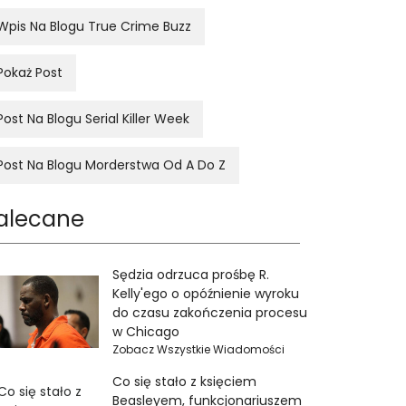
Wpis Na Blogu True Crime Buzz
Pokaż Post
Post Na Blogu Serial Killer Week
Post Na Blogu Morderstwa Od A Do Z
alecane
Sędzia odrzuca prośbę R.
Kelly'ego o opóźnienie wyroku
do czasu zakończenia procesu
w Chicago
Zobacz Wszystkie Wiadomości
Co się stało z księciem
Beasleyem, funkcjonariuszem