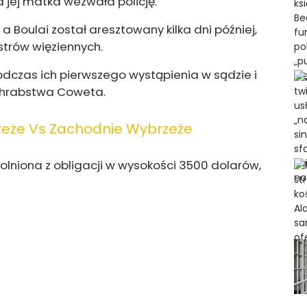
a jej matka wezwała policję.
 Boulai został aresztowany kilka dni później,
strów więziennych.
czas ich pierwszego wystąpienia w sądzie i
u hrabstwa Coweta.
zeże Vs Zachodnie Wybrzeże
lniona z obligacji w wysokości 3500 dolarów,