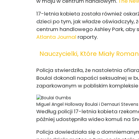
w maju w centrum handlowym.
The New
17-letnia kobieta została również oska
dzieci po tym, jak władze oświadczyły, 
centrum handlowego Ashley Park, aby 
Atlanta Journal
raporty.
Nauczycielki, Które Miały Roman
Policja stwierdziła, że ​​nastoletnia of
Boulai dokonali napaści seksualnej w 
zaparkowanym w pobliskim kompleksi
Miguel Angel Holloway Boulai i Demauri Steve
Według policji 17-letnia kobieta rzeko
później udostępniła wideo komuś na Sn
Policja dowiedziała się o domniemanym 