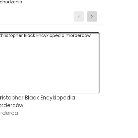
ristopher Black Encyklopedia
Socialite o
rderców
nadinspektor
rderca
strzelanie 
z bronią pa
Wiadomośc