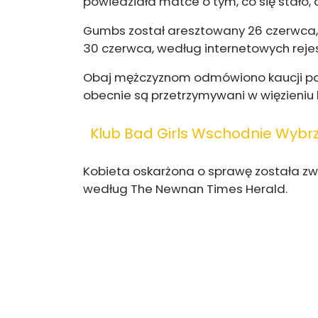
powiedziała matce o tym, co się stało, 
Gumbs został aresztowany 26 czerwca, a
30 czerwca, według internetowych reje
Obaj mężczyznom odmówiono kaucji pod
obecnie są przetrzymywani w więzieni
Klub Bad Girls Wschodnie Wybr
Kobieta oskarżona o sprawę została zwo
według The Newnan Times Herald.