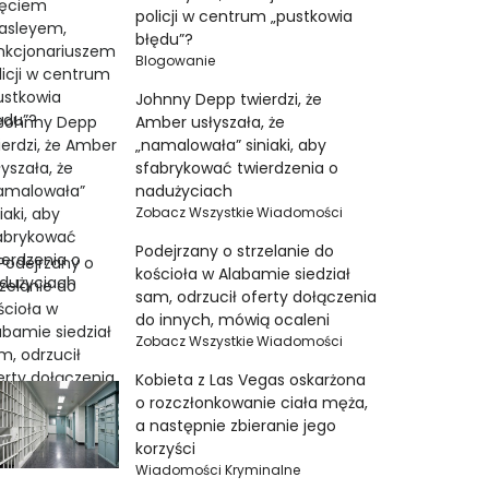
policji w centrum „pustkowia
błędu”?
Blogowanie
Johnny Depp twierdzi, że
Amber usłyszała, że ​​
„namalowała” siniaki, aby
sfabrykować twierdzenia o
nadużyciach
Zobacz Wszystkie Wiadomości
Podejrzany o strzelanie do
kościoła w Alabamie siedział
sam, odrzucił oferty dołączenia
do innych, mówią ocaleni
Zobacz Wszystkie Wiadomości
Kobieta z Las Vegas oskarżona
o rozczłonkowanie ciała męża,
a następnie zbieranie jego
korzyści
Wiadomości Kryminalne