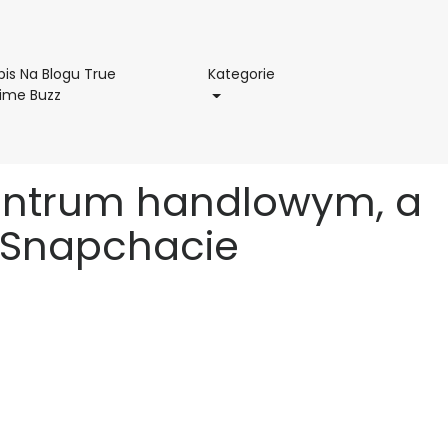
Kategorie
is Na Blogu True
Kategorie
Wpis
ime Buzz
Na
Blogu
True
Crime
entrum handlowym, a
Buzz
 Snapchacie