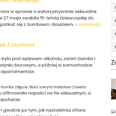
nan Times Herald
.
rżona w sprawie o wykorzystywanie seksualne
że 27 maja zwabiła 15-letnią dziewczynkę do
spotkać się z Gumbsem i Boulaiem,
Konstytucja
se Z Uczniami
iara była pod wpływem alkoholu, zanim Gumbs i
Z
budynku biurowym, a później w samochodzie
e apartamentów.
ns Gumbs
Zdjęcie: Biuro szeryfa hrabstwa Coweta
mo sfilmowała napaści na tle seksualnym, a
apchacie.
gwałcie po tym, jak nastoletnia ofiara