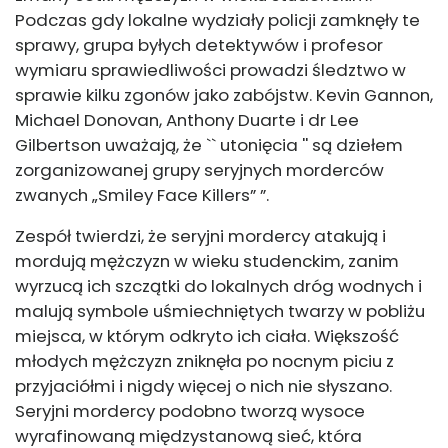
Podczas gdy lokalne wydziały policji zamknęły te
sprawy, grupa byłych detektywów i profesor
wymiaru sprawiedliwości prowadzi śledztwo w
sprawie kilku zgonów jako zabójstw. Kevin Gannon,
Michael Donovan, Anthony Duarte i dr Lee
Gilbertson uważają, że `` utonięcia '' są dziełem
zorganizowanej grupy seryjnych morderców
zwanych „Smiley Face Killers” ”.
Zespół twierdzi, że seryjni mordercy atakują i
mordują mężczyzn w wieku studenckim, zanim
wyrzucą ich szczątki do lokalnych dróg wodnych i
malują symbole uśmiechniętych twarzy w pobliżu
miejsca, w którym odkryto ich ciała. Większość
młodych mężczyzn zniknęła po nocnym piciu z
przyjaciółmi i nigdy więcej o nich nie słyszano.
Seryjni mordercy podobno tworzą wysoce
wyrafinowaną międzystanową sieć, która