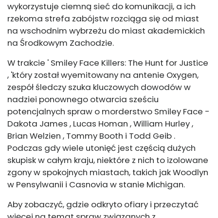
wykorzystuje ciemną sieć do komunikacji, a ich
rzekoma strefa zabójstw rozciąga się od miast
na wschodnim wybrzeżu do miast akademickich
na Środkowym Zachodzie.
W trakcie ' Smiley Face Killers: The Hunt for Justice
, 'który został wyemitowany na antenie Oxygen,
zespół śledczy szuka kluczowych dowodów w
nadziei ponownego otwarcia sześciu
potencjalnych spraw o morderstwo Smiley Face -
Dakota James , Lucas Homan , William Hurley ,
Brian Welzien , Tommy Booth i Todd Geib .
Podczas gdy wiele utonięć jest częścią dużych
skupisk w całym kraju, niektóre z nich to izolowane
zgony w spokojnych miastach, takich jak Woodlyn
w Pensylwanii i Casnovia w stanie Michigan.
Aby zobaczyć, gdzie odkryto ofiary i przeczytać
więcej na temat spraw związanych z