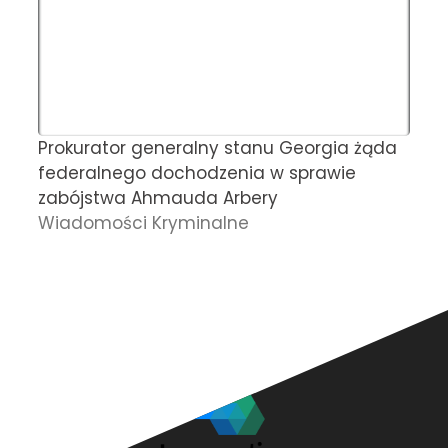
Prokurator generalny stanu Georgia żąda
L
federalnego dochodzenia w sprawie
z
zabójstwa Ahmauda Arbery
z
Wiadomości Kryminalne
c
P